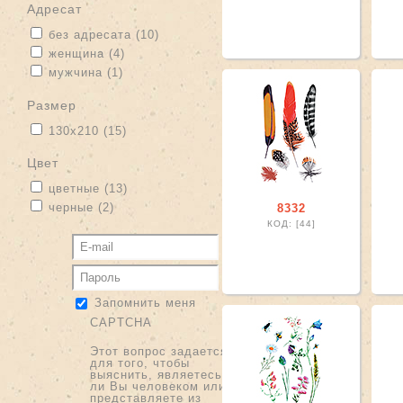
адресат
Apply без адресата filter
Apply без адресата filter
без адресата (10)
Apply женщина filter
Apply женщина filter
женщина (4)
Apply мужчина filter
Apply мужчина filter
мужчина (1)
размер
Apply 130х210 filter
Apply 130х210 filter
130х210 (15)
цвет
Apply цветные filter
Apply цветные filter
цветные (13)
Apply черные filter
Apply черные filter
черные (2)
8332
КОД: [44]
Запомнить меня
CAPTCHA
Этот вопрос задается
для того, чтобы
выяснить, являетесь
ли Вы человеком или
представляете из