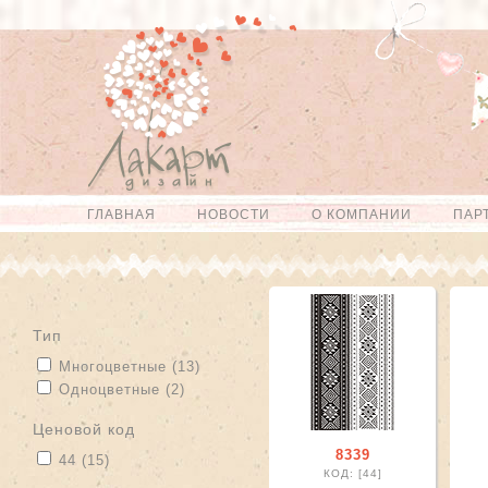
Перейти к
Skip to
основному
navigation
содержанию
ГЛАВНАЯ
НОВОСТИ
О КОМПАНИИ
ПАР
Главное меню
тип
Apply Многоцветные filter
Apply Многоцветные filter
Многоцветные (13)
Apply Одноцветные filter
Apply Одноцветные filter
Одноцветные (2)
Ценовой код
8339
Apply 44 filter
Apply 44 filter
44 (15)
КОД: [44]