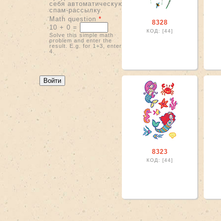
себя автоматическую
спам-рассылку.
Math question
*
8328
10 + 0 =
КОД: [44]
Solve this simple math
problem and enter the
result. E.g. for 1+3, enter
4.
8323
КОД: [44]