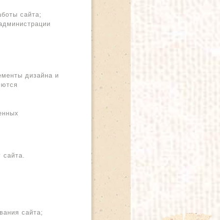
боты сайта;
 администрации
ементы дизайна и
яются
енных
 сайта.
вания сайта;