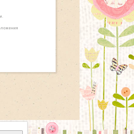
и.
оложения