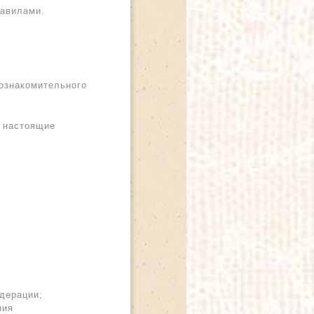
равилами.
ознакомительного
и настоящие
дерации;
ния