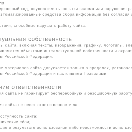
ля;
доносный код, осуществлять попытки взлома или нарушения ра
автоматизированные средства сбора информации без согласия
ствия, способные нарушить работу сайта.
туальная собственность
лы сайта, включая тексты, изображения, графику, логотипы, эл
являются объектами интеллектуальной собственности и охран
м Российской Федерации.
ие материалов сайта допускается только в пределах, установл
ом Российской Федерации и настоящими Правилами.
ние ответственности
ия сайта не гарантирует бесперебойную и безошибочную работу
ия сайта не несет ответственности за:
оступность сайта;
нические сбои;
кшие в результате использования либо невозможности использо