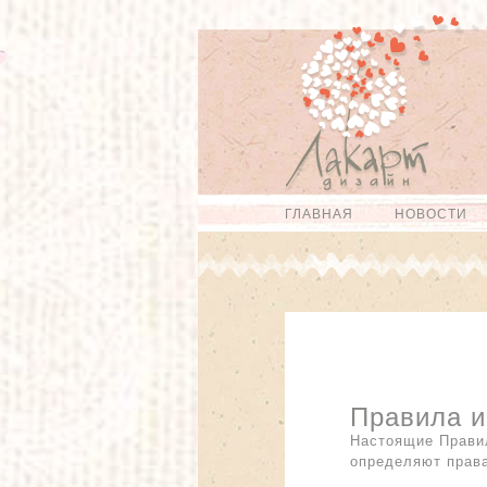
Перейти к
Skip to
основному
navigation
содержанию
ГЛАВНАЯ
НОВОСТИ
Главное меню
Правила и
Настоящие Правил
определяют права