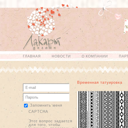
Перейти к
Skip to
основному
navigation
содержанию
ГЛАВНАЯ
НОВОСТИ
О КОМПАНИИ
ПАР
Главное меню
Временная татуировка
Запомнить меня
CAPTCHA
Этот вопрос задается
для того, чтобы