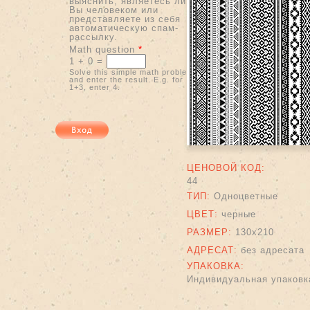
выяснить, являетесь ли
Вы человеком или
представляете из себя
автоматическую спам-
рассылку.
Math question
*
1 + 0 =
Solve this simple math problem
and enter the result. E.g. for
1+3, enter 4.
ЦЕНОВОЙ КОД:
44
ТИП:
Одноцветные
ЦВЕТ:
черные
РАЗМЕР:
130х210
АДРЕСАТ:
без адресата
УПАКОВКА:
Индивидуальная упаковка