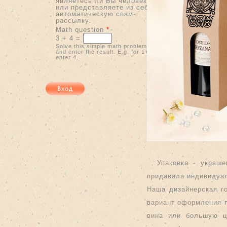
являетесь ли Вы человеком
или представляете из себя
автоматическую спам-
рассылку.
Math question
*
3 + 4 =
Solve this simple math problem
and enter the result. E.g. for 1+3,
enter 4.
Упаковка - украш
придавала индивидуа
Наша дизайнерская го
вариант оформления п
вина или большую ц