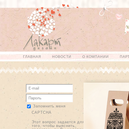
Перейти к
Skip to
основному
navigation
содержанию
ГЛАВНАЯ
НОВОСТИ
О КОМПАНИИ
ПАР
Главное меню
Запомнить меня
CAPTCHA
Этот вопрос задается для
того, чтобы выяснить,