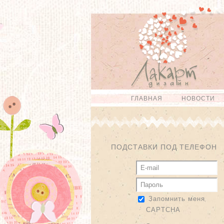
Перейти к
Skip to
основному
navigation
содержанию
ГЛАВНАЯ
НОВОСТИ
Главное меню
ПОДСТАВКИ ПОД ТЕЛЕФОН
Запомнить меня
CAPTCHA