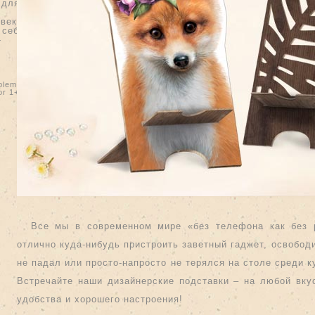
 для
овеком
 себя
-
blem
or 1+3,
Все мы в современном мире «без телефона как без 
отлично куда-нибудь пристроить заветный гаджет, освободи
не падал или просто-напросто не терялся на столе среди к
Встречайте наши дизайнерские подставки – на любой вку
удобства и хорошего настроения!