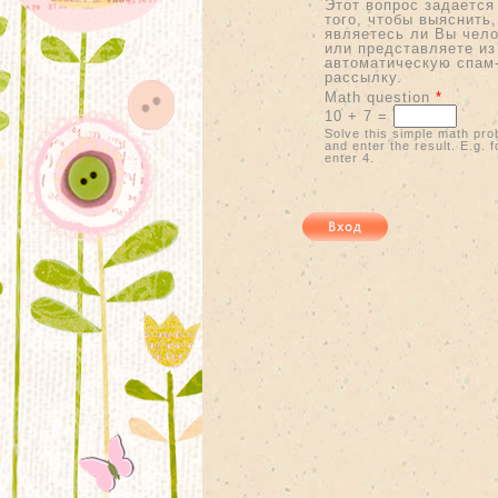
Этот вопрос задается
того, чтобы выяснить,
являетесь ли Вы чел
или представляете из
автоматическую спам
рассылку.
Math question
*
10 + 7 =
Solve this simple math pro
and enter the result. E.g. f
enter 4.