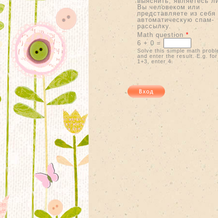
выяснить, являетесь л
Вы человеком или
представляете из себя
автоматическую спам-
рассылку.
Math question
*
6 + 0 =
Solve this simple math prob
and enter the result. E.g. for
1+3, enter 4.