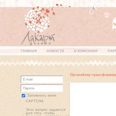
Перейти к
Skip to
основному
navigation
содержанию
ГЛАВНАЯ
НОВОСТИ
О КОМПАНИИ
ПАР
Главное меню
Органайзер-трансформер
Запомнить меня
CAPTCHA
Этот вопрос задается
для того, чтобы