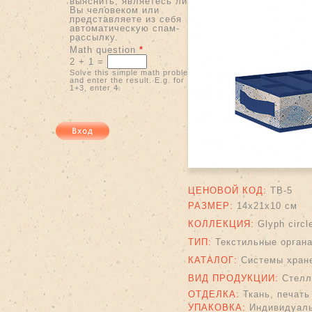
выяснить, являетесь ли
Вы человеком или
представляете из себя
автоматическую спам-
рассылку.
Math question
*
2 + 1 =
Solve this simple math problem
and enter the result. E.g. for
1+3, enter 4.
ЦЕНОВОЙ КОД:
TB-5
РАЗМЕР:
14х21х10 см
КОЛЛЕКЦИЯ:
Glyph circl
ТИП:
Текстильные орган
КАТАЛОГ:
Системы хран
ВИД ПРОДУКЦИИ:
Стелл
ОТДЕЛКА:
Ткань, печать
УПАКОВКА:
Индивидуаль