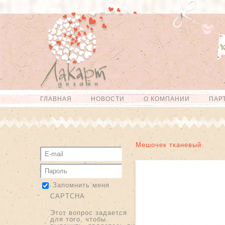
Перейти к
Skip to
основному
navigation
содержанию
ГЛАВНАЯ
НОВОСТИ
О КОМПАНИИ
ПАР
Главное меню
Мешочек тканевый
Запомнить меня
CAPTCHA
Этот вопрос задается
для того, чтобы