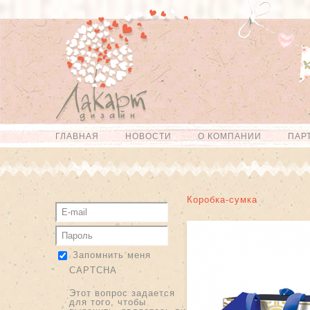
Перейти к
Skip to
основному
navigation
содержанию
ГЛАВНАЯ
НОВОСТИ
О КОМПАНИИ
ПАР
Главное меню
Коробка-сумка
Запомнить меня
CAPTCHA
Этот вопрос задается
для того, чтобы