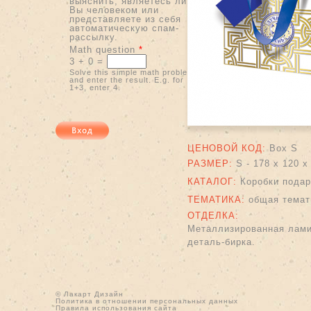
выяснить, являетесь ли
Вы человеком или
представляете из себя
автоматическую спам-
рассылку.
Math question
*
3 + 0 =
Solve this simple math problem
and enter the result. E.g. for
1+3, enter 4.
ЦЕНОВОЙ КОД:
Box S
РАЗМЕР:
S - 178 x 120 x
КАТАЛОГ:
Коробки пода
ТЕМАТИКА:
общая темат
ОТДЕЛКА:
Металлизированная ламин
деталь-бирка.
© Лакарт Дизайн
Политика в отношении персональных данных
Правила использования сайта