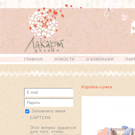
Перейти к
Skip to
основному
navigation
содержанию
ГЛАВНАЯ
НОВОСТИ
О КОМПАНИИ
ПАР
Главное меню
Коробка-сумка
Запомнить меня
CAPTCHA
Этот вопрос задается
для того, чтобы