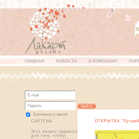
Перейти к
Skip to
основному
navigation
содержанию
ГЛАВНАЯ
НОВОСТИ
О КОМПАНИИ
ПАР
Главное меню
Запомнить меня
ОТКРЫТКА "Лучшей 
CAPTCHA
Этот вопрос задается
для того, чтобы