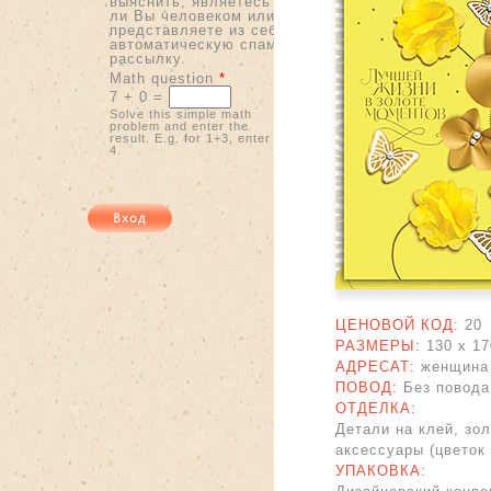
выяснить, являетесь
ли Вы человеком или
представляете из себя
автоматическую спам-
рассылку.
Math question
*
7 + 0 =
Solve this simple math
problem and enter the
result. E.g. for 1+3, enter
4.
ЦЕНОВОЙ КОД:
20
РАЗМЕРЫ:
130 x
17
АДРЕСАТ:
женщина
ПОВОД:
Без повода
ОТДЕЛКА:
Детали на клей, зо
аксессуары (цветок 
УПАКОВКА: