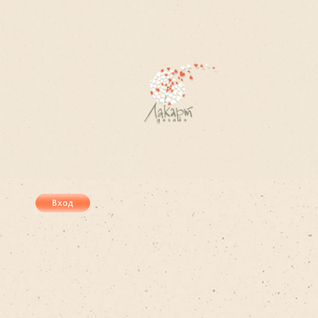
Запомнить меня
CAPTCHA
Этот вопрос задается для того, чтобы выяснить,
являетесь ли Вы человеком или представляете из
себя автоматическую спам-рассылку.
Math question
*
2 + 17 =
Solve this simple math problem and enter the result. E.g. for
1+3, enter 4.