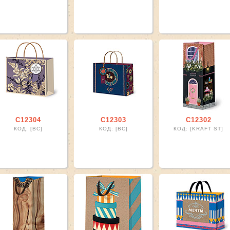
r
r
С12304
С12303
С12302
КОД: [ВС]
КОД: [ВС]
КОД: [KRAFT ST]
le AL сумка filter
ile AP мешок filter
щая тематика filter