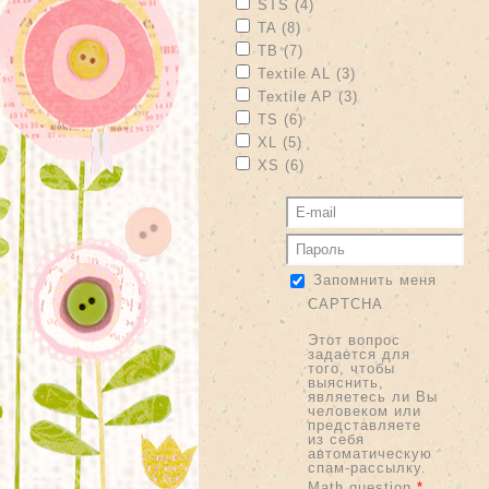
Apply STS filter
Apply STS filter
STS (4)
Apply TA filter
Apply TA filter
TA (8)
Apply TB filter
Apply TB filter
TB (7)
Apply Textile AL filter
Apply Textile AL fi
Textile AL (3)
Apply Textile AP filter
Apply Textile AP f
Textile AP (3)
Apply TS filter
Apply TS filter
TS (6)
Apply XL filter
Apply XL filter
XL (5)
Apply XS filter
Apply XS filter
XS (6)
Запомнить меня
CAPTCHA
Этот вопрос
задается для
того, чтобы
выяснить,
являетесь ли Вы
человеком или
представляете
из себя
автоматическую
спам-рассылку.
Math question
*