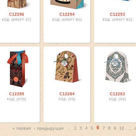
ты-открытки filter
С12296
С12294
С12293
Kraft filter
КОД: [KRAFT ST]
КОД: [KRAFT BC]
КОД: [KRAFT BC]
Lux filter
xtile filter
r
ter
С12289
С12284
С12283
er
КОД: [STD]
КОД: [XS]
КОД: [XS]
r
6
« первая
‹ предыдущая
…
2
3
4
5
7
8
9
10
…
траницы