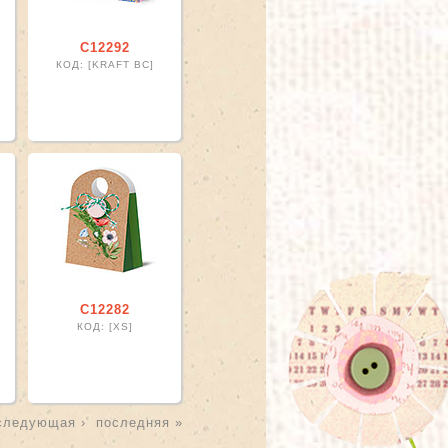
С12292
КОД: [KRAFT BC]
С12282
КОД: [XS]
следующая ›
последняя »