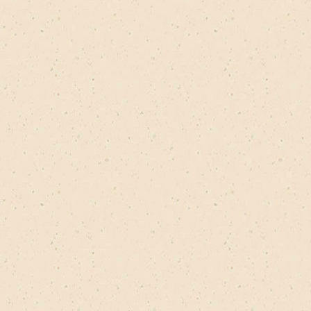
lter
ilter