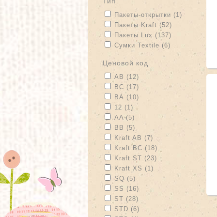
тип
Apply Пакеты-открытки filter
Apply Паке
Пакеты-открытки (1)
Apply Пакеты Kraft filter
Apply Пакеты 
Пакеты Kraft (52)
Apply Пакеты Lux filter
Apply Пакеты 
Пакеты Lux (137)
Apply Сумки Textile filter
Apply Сумки Te
Сумки Textile (6)
Ценовой код
Apply АВ filter
Apply АВ filter
АВ (12)
Apply ВС filter
Apply ВС filter
ВС (17)
Apply ВА filter
Apply ВА filter
ВА (10)
Apply 12 filter
Apply 12 filter
12 (1)
Apply AA filter
Apply AA filter
AA (5)
Apply BB filter
Apply BB filter
BB (5)
Apply Kraft AB filter
Apply Kraft AB filte
Kraft AB (7)
Apply Kraft BC filter
Apply Kraft BC fil
Kraft BC (18)
Apply Kraft ST filter
Apply Kraft ST filt
Kraft ST (23)
Apply Kraft XS filter
Apply Kraft XS filte
Kraft XS (1)
Apply SQ filter
Apply SQ filter
SQ (5)
Apply SS filter
Apply SS filter
SS (16)
Apply ST filter
Apply ST filter
ST (28)
Apply STD filter
Apply STD filter
STD (6)
С