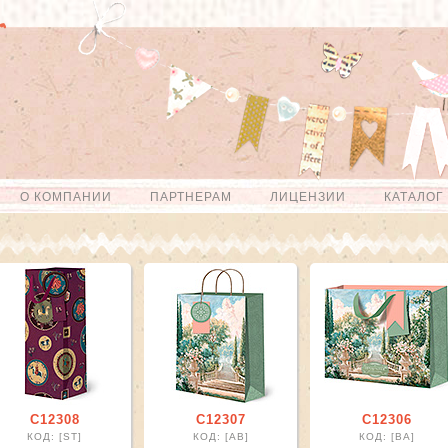
О КОМПАНИИ
ПАРТНЕРАМ
ЛИЦЕНЗИИ
КАТАЛОГ
r
ter
er
С12308
С12307
С12306
r
КОД: [ST]
КОД: [АВ]
КОД: [ВА]