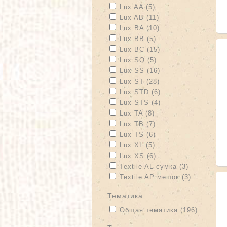
Apply Lux AA filter
Apply Lux AA filter
Lux AA (5)
Apply Lux AB filter
Apply Lux AB filter
Lux AB (11)
Apply Lux BA filter
Apply Lux BA filter
Lux BA (10)
Apply Lux BB filter
Apply Lux BB filter
Lux BB (5)
Apply Lux BC filter
Apply Lux BC filter
Lux BC (15)
Apply Lux SQ filter
Apply Lux SQ filter
Lux SQ (5)
Apply Lux SS filter
Apply Lux SS filter
Lux SS (16)
Apply Lux ST filter
Apply Lux ST filter
Lux ST (28)
Apply Lux STD filter
Apply Lux STD filte
Lux STD (6)
Apply Lux STS filter
Apply Lux STS filte
Lux STS (4)
Apply Lux TA filter
Apply Lux TA filter
Lux TA (8)
Apply Lux TB filter
Apply Lux TB filter
Lux TB (7)
Apply Lux TS filter
Apply Lux TS filter
Lux TS (6)
Apply Lux XL filter
Apply Lux XL filter
Lux XL (5)
Apply Lux XS filter
Apply Lux XS filter
Lux XS (6)
Apply Textile AL сумка filter
Apply Texti
Textile AL сумка (3)
Apply Textile AP мешок filter
Apply Text
Textile AP мешок (3)
тематика
Apply Общая тематика filter
Apply Об
Общая тематика (196)