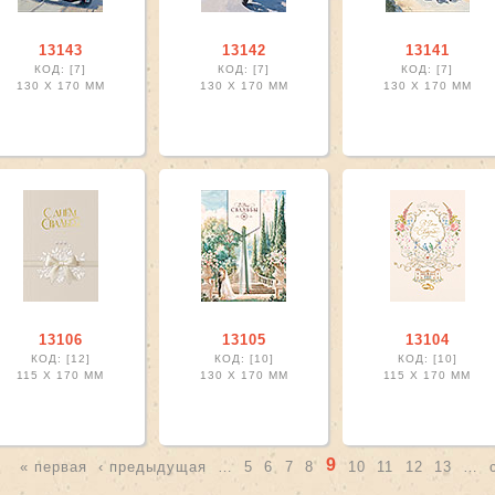
зким filter
13143
13142
13141
дным и близким filter
КОД: [7]
КОД: [7]
КОД: [7]
ilter
130 X
170 ММ
130 X
170 ММ
130 X
170 ММ
я filter
ником filter
er
ilter
er
терапия filter
ter
огие моменты filter
13106
13105
13104
КОД: [12]
КОД: [10]
КОД: [10]
а моей мечты filter
115 X
170 ММ
130 X
170 ММ
115 X
170 ММ
ё filter
ая лента filter
lter
9
« первая
‹ предыдущая
…
5
6
7
8
10
11
12
13
…
er
траницы