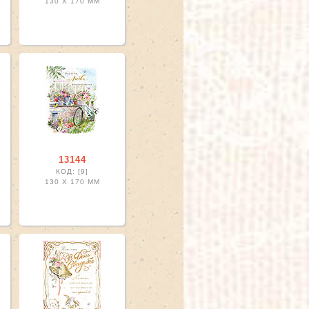
130 X
170 ММ
13144
КОД: [9]
130 X
170 ММ