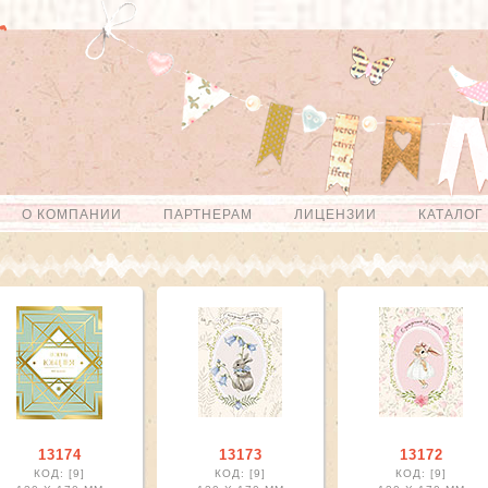
О КОМПАНИИ
ПАРТНЕРАМ
ЛИЦЕНЗИИ
КАТАЛОГ
щая тематика filter
13174
13173
13172
КОД: [9]
КОД: [9]
КОД: [9]