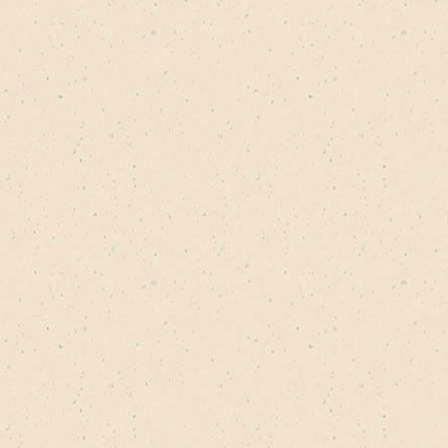
дресата filter
lter
ter
жёны filter
ilter
 / друг filter
r
r