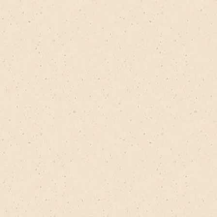
аленькая страна filter
ечты сбываются filter
 filter
ые чувства filter
крытки-картины filter
Приятные моменты filter
ilter
 Цветы для любимых filter
r
er
ilter
te filter
er