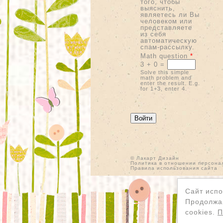
того, чтобы
выяснить,
являетесь ли Вы
человеком или
представляете
из себя
автоматическую
спам-рассылку.
Math question
*
3 + 0 =
Solve this simple
math problem and
enter the result. E.g.
for 1+3, enter 4.
© Лакарт Дизайн
Политика в отношении персона
Правила использования сайта
Сайт испо
Продолжая
cookies.
П