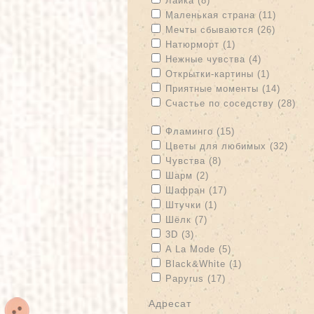
Лайка (8)
Apply Маленькая страна filter
Apply М
Маленькая страна (11)
Apply Мечты сбываются filter
Apply М
Мечты сбываются (26)
Apply Натюрморт filter
Apply Натюрморт
Натюрморт (1)
Apply Нежные чувства filter
Apply Нежн
Нежные чувства (4)
Apply Открытки-картины filter
Apply От
Открытки-картины (1)
Apply Приятные моменты filter
Apply 
Приятные моменты (14)
Apply Счастье по соседству filter
Счастье по соседству (28)
Apply Счастье по соседству filter
Apply Фламинго filter
Apply Фламинго f
Фламинго (15)
Apply Цветы для любимых filter
Apply
Цветы для любимых (32)
Apply Чувства filter
Apply Чувства filte
Чувства (8)
Apply Шарм filter
Apply Шарм filter
Шарм (2)
Apply Шафран filter
Apply Шафран filt
Шафран (17)
Apply Штучки filter
Apply Штучки filter
Штучки (1)
Apply Шёлк filter
Apply Шёлк filter
Шёлк (7)
Apply 3D filter
Apply 3D filter
3D (3)
Apply A La Mode filter
Apply A La Mode f
A La Mode (5)
Apply Black&White filter
Apply Black&Whi
Black&White (1)
Apply Papyrus filter
Apply Papyrus filt
Papyrus (17)
адресат