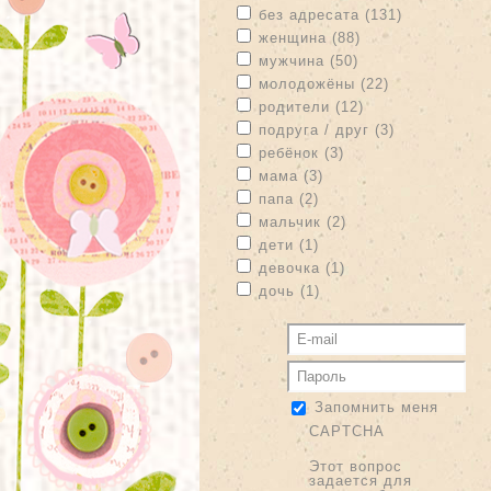
Apply без адресата filter
Apply без а
без адресата (131)
Apply женщина filter
Apply женщина fi
женщина (88)
Apply мужчина filter
Apply мужчина fil
мужчина (50)
Apply молодожёны filter
Apply молодо
молодожёны (22)
Apply родители filter
Apply родители f
родители (12)
Apply подруга / друг filter
Apply подруга
подруга / друг (3)
Apply ребёнок filter
Apply ребёнок filter
ребёнок (3)
Apply мама filter
Apply мама filter
мама (3)
Apply папа filter
Apply папа filter
папа (2)
Apply мальчик filter
Apply мальчик filte
мальчик (2)
Apply дети filter
Apply дети filter
дети (1)
Apply девочка filter
Apply девочка filte
девочка (1)
Apply дочь filter
Apply дочь filter
дочь (1)
Запомнить меня
CAPTCHA
Этот вопрос
задается для