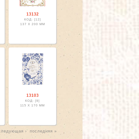
13132
КОД: [12]
137 X
200 ММ
13103
КОД: [9]
115 X
170 ММ
следующая ›
последняя »