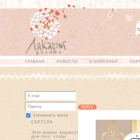
Перейти к
Skip to
основному
navigation
содержанию
ГЛАВНАЯ
НОВОСТИ
О КОМПАНИИ
ПАР
Главное меню
Запомнить меня
CAPTCHA
Этот вопрос задается
для того, чтобы