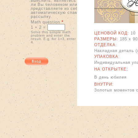
выяснить, являетесь
ли Вы человеком или
представляете из себя
автоматическую спам-
рассылку.
Math question
*
1 + 2 =
Solve this simple math
ЦЕНОВОЙ КОД:
10
problem and enter the
РАЗМЕРЫ:
185 x
90
result. E.g. for 1+3, enter
4.
ОТДЕЛКА:
Накладная деталь (
УПАКОВКА:
Индивидуальная упа
НА ОТКРЫТКЕ:
В день юбилея
ВНУТРИ:
Золотых моментов 